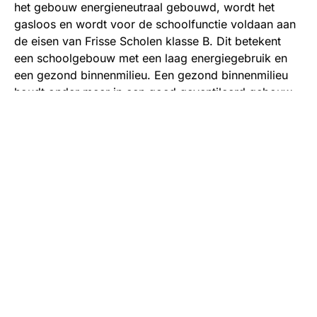
het gebouw energieneutraal gebouwd, wordt het
gasloos en wordt voor de schoolfunctie voldaan aan
de eisen van Frisse Scholen klasse B. Dit betekent
een schoolgebouw met een laag energiegebruik en
een gezond binnenmilieu. Een gezond binnenmilieu
houdt onder meer in een goed geventileerd gebouw,
dat een positieve bijdrage levert aan het
leervermogen, de creativiteit en gezondheid van
leerlingen en leerkrachten.
Goede huisvesting is
belangrijk voor goed
onderwijs
Wethouder Dennis Grimbergen is verheugd dat de
bouw van MFA de Botter nu van start gaat. “Goede
huisvesting is een belangrijke voorwaarde voor goed