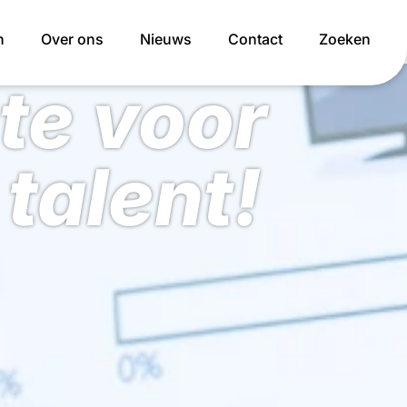
n
Over ons
Nieuws
Contact
Zoeken
te voor
talent!