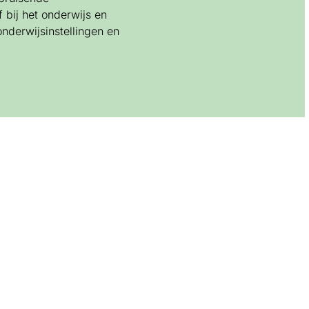
 bij het onderwijs en
nderwijsinstellingen en
Roy en Naomi
diploma Scho
Vakbekwaam