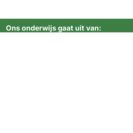
Ons onderwijs gaat uit van:
samenwerking
talentontwikkeling
eigenaarschap
SCPO
Social
Informatie
Lelystad
Media
Privacy Policy
Meentweg 14
Linkedin