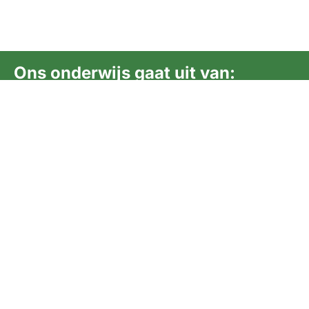
Ons onderwijs gaat uit van:
samenwerking
talentontwikkeling
eigenaarschap
SCPO
Social
Informatie
Lelystad
Media
Privacy Policy