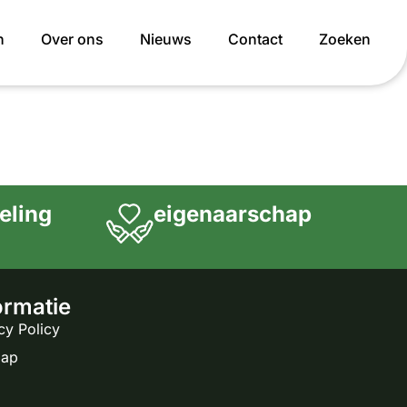
n
Over ons
Nieuws
Contact
Zoeken
et zorg. Scholen verschillen steeds meer; in
eling
eigenaarschap
ormatie
cy Policy
map