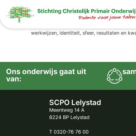
CBS De Schakel
De basisschool is een stukje van je leven. Vo
werkwijzen, identiteit, sfeer, resultaten en kw
Ons onderwijs gaat uit
sam
van:
SCPO Lelystad
Meentweg 14 A
8224 BP Lelystad
T 0320-76 76 00