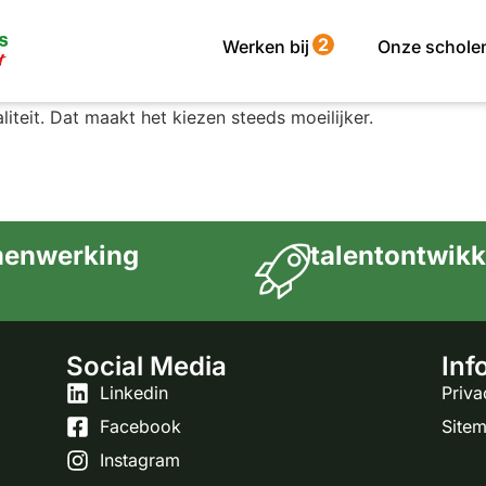
2
Werken bij
Onze schole
or de kinderen en voor u. Een basisschool kies je dan ook m
aliteit. Dat maakt het kiezen steeds moeilijker.
enwerking
talentontwikk
Social Media
Inf
Linkedin
Priva
Facebook
Site
Instagram